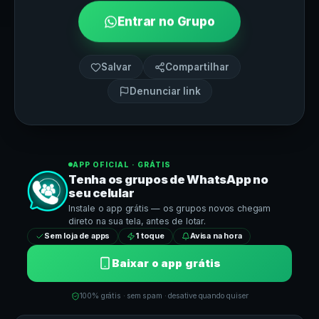
Entrar no Grupo
Salvar
Compartilhar
Denunciar link
APP OFICIAL · GRÁTIS
Tenha os grupos de
WhatsApp
no
seu celular
Instale o app grátis — os grupos novos chegam
direto na sua tela, antes de lotar.
Sem loja de apps
1 toque
Avisa na hora
Baixar o app grátis
100% grátis · sem spam · desative quando quiser