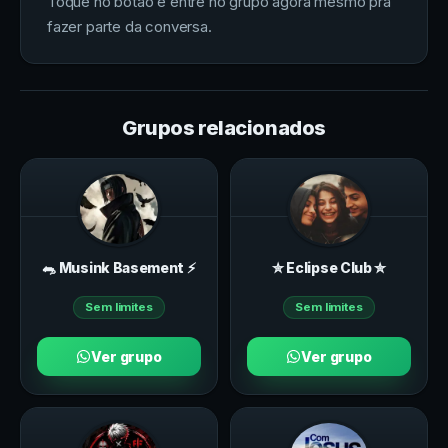
Toque no botão e entre no grupo agora mesmo pra
fazer parte da conversa.
Grupos relacionados
🐀 Musink Basement ⚡
✮ Eclipse Club ✮
Sem limites
Sem limites
Ver grupo
Ver grupo