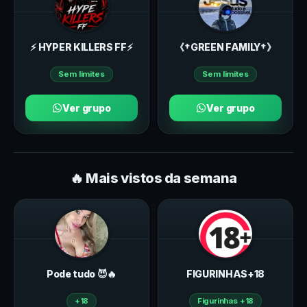
⚡ HYPER KILLERS FF⚡
《†GREEN FAMILY†》
Sem limites
Sem limites
Ver grupo
Ver grupo
🔥 Mais vistos da semana
Pode tudo 😈🔥
FIGURINHAS+18
+18
Figurinhas +18