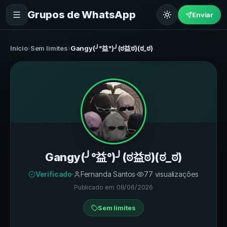
Grupos de WhatsApp
Enviar
Início
›
Sem limites
›
Gangy(╯°益°)╯(ಠ益ಠ)(ಠ_ಠ)
Gangy(╯°益°)╯(ಠ益ಠ)(ಠ_ಠ)
Verificado
·
Fernanda Santos
·
77
visualizações
Publicado em
08/06/2026
Sem limites