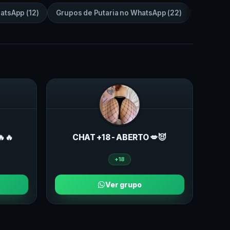
atsApp
(
12
)
Grupos de
Putaria
no
WhatsApp
(
22
)
Grupos 
🔥🔥
CHAT +18 - ABERTO 💋😈
+18
Ver grupo