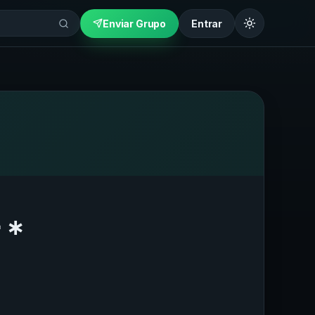
Enviar Grupo
Entrar
🔥 ⋅ ∗