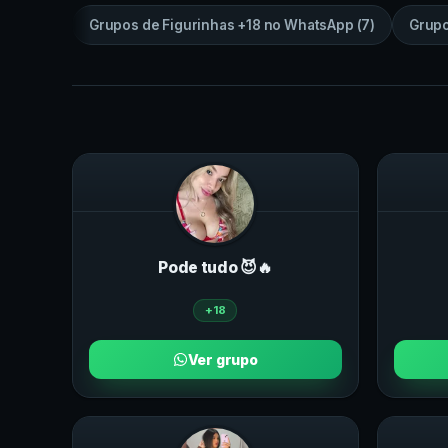
Grupos de
Figurinhas +18
no
WhatsApp
(
7
)
Grup
Pode tudo 😈🔥
+18
Ver grupo