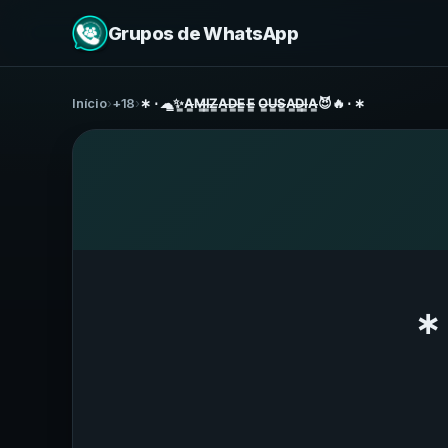
Grupos de WhatsApp
Início
›
+18
›
∗ ⋅ ☁̳✨̳A̶̶̳M̶̶̳I̶̶̳Z̶̶̳A̶̶̳D̶̶̳E̶̶̳ E̶̶̳ O̶̶̳U̶̶̳S̶̶̳A̶̶̳D̶̶̳I̶̶̳A̶̶̳😈🔥 ⋅ ∗
∗ ⋅ ☁