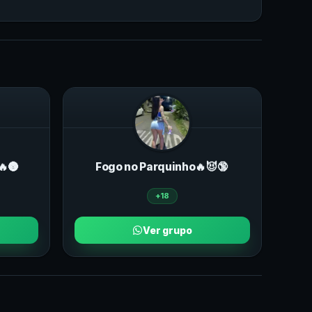
🌚
Fogo no Parquinho🔥😈🔞
+18
Ver grupo