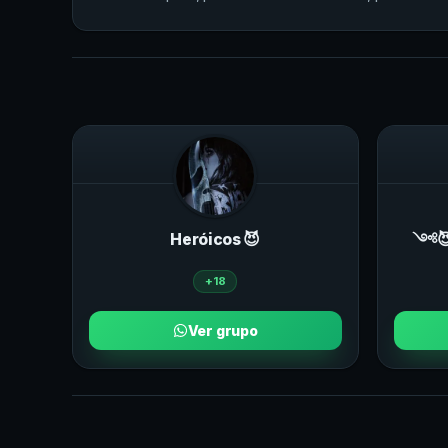
Heróicos 😈
༺😈
+18
Ver grupo