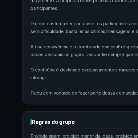
movimento. A proposta reúne pessoas maiores de ida
participantes.
O ritmo costuma ser constante: os participantes c
sem dificuldade, basta ler as últimas mensagens e s
A boa convivência é o combinado principal: respei
dados pessoais no grupo. Desconfie sempre que alg
O conteúdo é destinado exclusivamente a maiores d
interagir.
Ficou com vontade de fazer parte dessa comunidade
Regras do grupo
Proibido spam, proibido menor de idade, proibido env