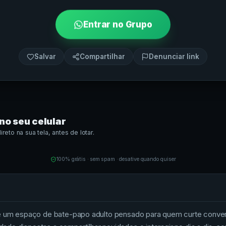
Entrar no Grupo
Salvar
Compartilhar
Denunciar link
no seu celular
eto na sua tela, antes de lotar.
100% grátis · sem spam · desative quando quiser
8, é um espaço de bate-papo adulto pensado para quem curte con