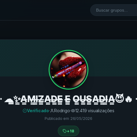
̳✨̳A̶̶̳M̶̶̳I̶̶̳Z̶̶̳A̶̶̳D̶̶̳E̶̶̳ E̶̶̳ O̶̶̳U̶̶̳S̶̶̳A̶̶̳D̶̶̳I̶̶̳A̶̶̳😈
Verificado
·
Rodrigo
·
12.419
visualizações
Publicado em
26/05/2026
+18