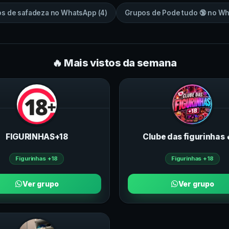
os de
safadeza
no
WhatsApp
(
4
)
Grupos de
Pode tudo 🔞
no
Wh
🔥 Mais vistos da semana
FIGURINHAS+18
Clube das figurinhas 
Figurinhas +18
Figurinhas +18
Ver grupo
Ver grupo