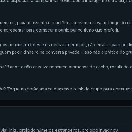
de dispostas a compartilhar novidades e interagir no dia a dia, 
omentam, puxam assunto e mantêm a conversa ativa ao longo do di
e apresentar para começar a participar no ritmo que preferir.
tar os administradores e os demais membros, não enviar spam ou d
uém pedir dinheiro na conversa privada - isso não é prática do g
e 18 anos e não envolve nenhuma promessa de ganho, resultado o
? Toque no botão abaixo e acesse o link do grupo para entrar ago
iar links, proibido números estrangeiros, proibido invadir pv.