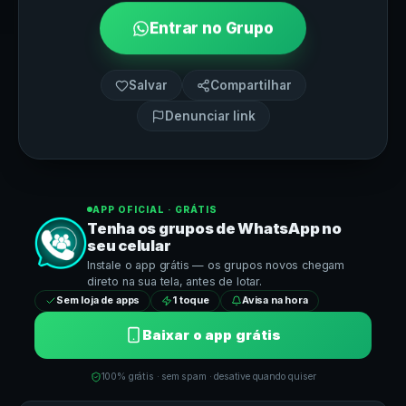
Entrar no Grupo
Salvar
Compartilhar
Denunciar link
APP OFICIAL · GRÁTIS
Tenha os grupos de
WhatsApp
no
seu celular
Instale o app grátis — os grupos novos chegam
direto na sua tela, antes de lotar.
Sem loja de apps
1 toque
Avisa na hora
Baixar o app grátis
100% grátis · sem spam · desative quando quiser