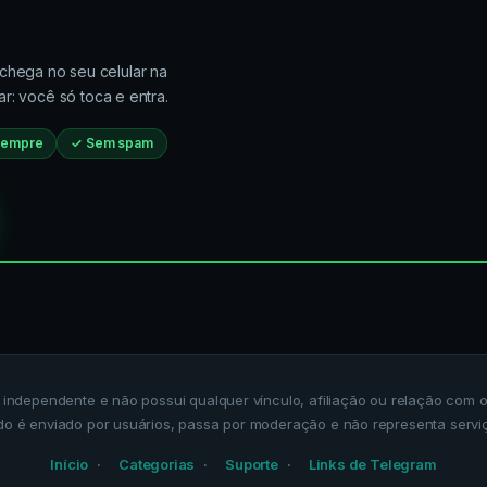
chega no seu celular na
r: você só toca e entra.
 sempre
✓ Sem spam
a independente e não possui qualquer vínculo, afiliação ou relação co
do é enviado por usuários, passa por moderação e não representa servi
Início
Categorias
Suporte
Links de Telegram