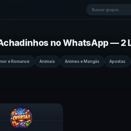
Achadinhos
no
WhatsApp
—
2 
mor e Romance
Animais
Animes e Mangás
Apostas