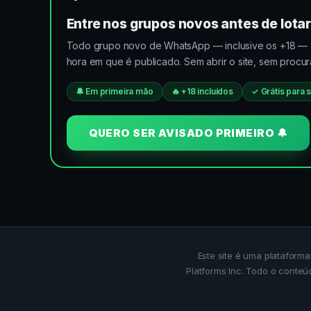
Entre nos grupos novos antes de lotar
Todo grupo novo de
WhatsApp
— inclusive os +18 — 
hora em que é publicado. Sem abrir o site, sem procura
🔔 Em primeira mão
🔥 +18 incluídos
✓ Grátis para
QUERO SER AVISADO PRIMEIRO 🔔
Este site é uma plataform
Platforms Inc. Todo o conteú