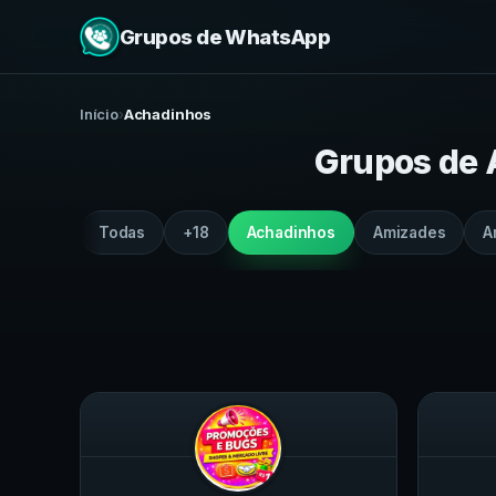
Grupos de WhatsApp
Início
›
Achadinhos
Grupos de
Todas
+18
Achadinhos
Amizades
A