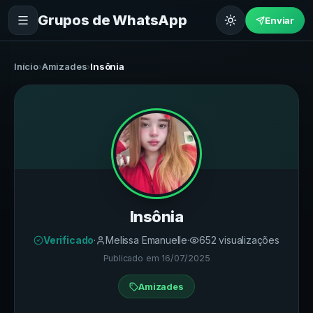
Grupos de WhatsApp
Enviar
Início
›
Amizades
›
Insônia
Insônia
Verificado
·
Melissa Emanuelle
·
652
visualizações
Publicado em
16/07/2025
Amizades