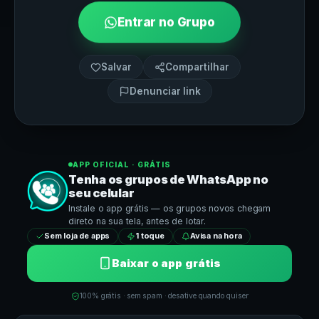
Entrar no Grupo
Salvar
Compartilhar
Denunciar link
APP OFICIAL · GRÁTIS
Tenha os grupos de
WhatsApp
no
seu celular
Instale o app grátis — os grupos novos chegam
direto na sua tela, antes de lotar.
Sem loja de apps
1 toque
Avisa na hora
Baixar o app grátis
100% grátis · sem spam · desative quando quiser