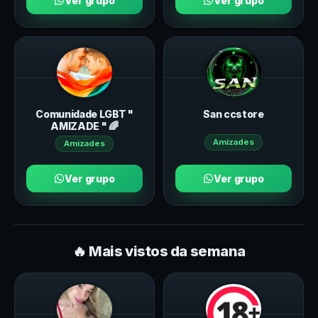
Ver grupo
Ver grupo
Comunidade LGBT "
San ccstore
AMIZADE " 🌈
Amizades
Amizades
Ver grupo
Ver grupo
🔥 Mais vistos da semana