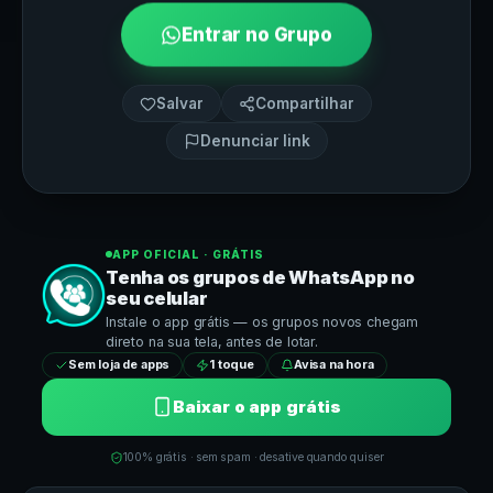
Entrar no Grupo
Salvar
Compartilhar
Denunciar link
APP OFICIAL · GRÁTIS
Tenha os grupos de
WhatsApp
no
seu celular
Instale o app grátis — os grupos novos chegam
direto na sua tela, antes de lotar.
Sem loja de apps
1 toque
Avisa na hora
Baixar o app grátis
100% grátis · sem spam · desative quando quiser