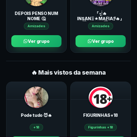
DEPOIS PENSO NUM
『∘̥⸽🔥
NOME 🤔
INS͢ΑNΞ★MΑ͢FIΑ𖥨ํ🔥』
Amizades
Amizades
Ver grupo
Ver grupo
🔥 Mais vistos da semana
Pode tudo 😈🔥
FIGURINHAS+18
+18
Figurinhas +18