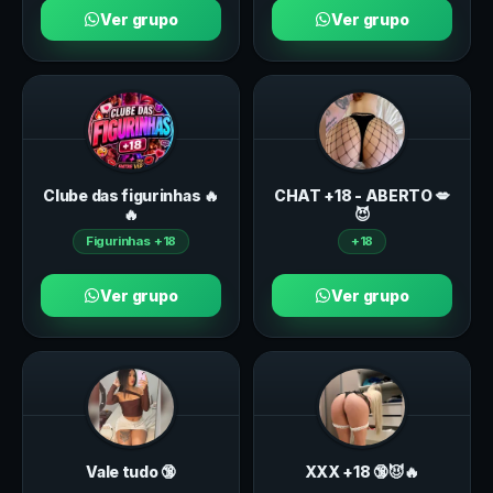
Ver grupo
Ver grupo
Clube das figurinhas 🔥
CHAT +18 - ABERTO 💋
🔥
😈
Figurinhas +18
+18
Ver grupo
Ver grupo
Vale tudo 🔞
ХXХ +18 🔞😈🔥