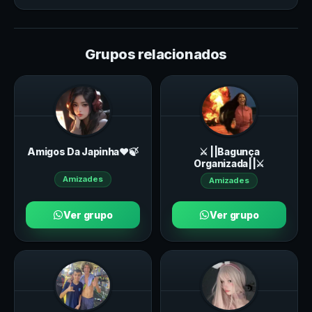
Grupos relacionados
Amigos Da Japinha❤️🍃
⚔️ ||Bagunça
Organizada||⚔️
Amizades
Amizades
Ver grupo
Ver grupo