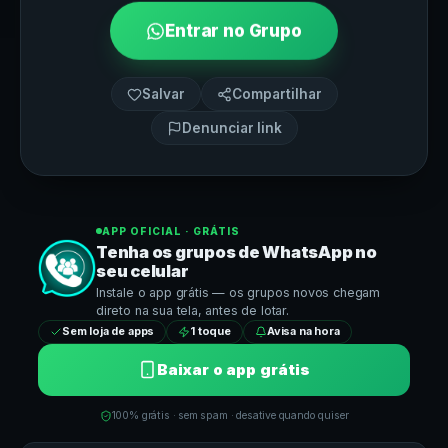
Entrar no Grupo
Salvar
Compartilhar
Denunciar link
APP OFICIAL · GRÁTIS
Tenha os grupos de
WhatsApp
no
seu celular
Instale o app grátis — os grupos novos chegam
direto na sua tela, antes de lotar.
Sem loja de apps
1 toque
Avisa na hora
Baixar o app grátis
100% grátis · sem spam · desative quando quiser