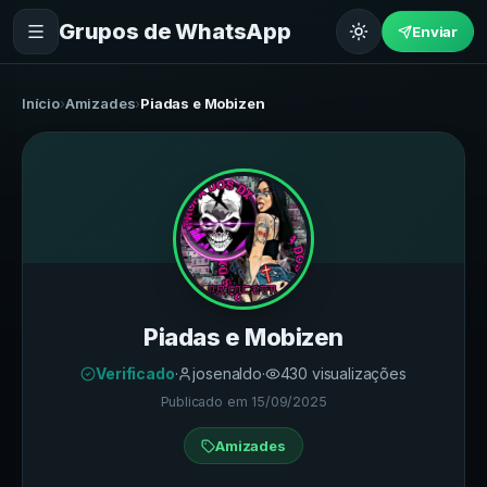
Grupos de WhatsApp
Enviar
Início
›
Amizades
›
Piadas e Mobizen
Piadas e Mobizen
Verificado
·
josenaldo
·
430
visualizações
Publicado em
15/09/2025
Amizades