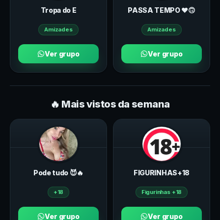
Tropa do E
PASSA TEMPO ♥️🙃
Amizades
Amizades
Ver grupo
Ver grupo
🔥 Mais vistos da semana
Pode tudo 😈🔥
FIGURINHAS+18
+18
Figurinhas +18
Ver grupo
Ver grupo