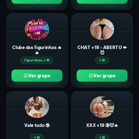
Clube das figurinhas 🔥
CHAT +18 - ABERTO 💋
🔥
😈
Figurinhas +18
+18
Ver grupo
Ver grupo
Vale tudo 🔞
ХXХ +18 🔞😈🔥
+18
+18