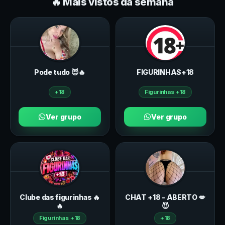
🔥 Mais vistos da semana
Pode tudo 😈🔥
FIGURINHAS+18
+18
Figurinhas +18
Ver grupo
Ver grupo
Clube das figurinhas 🔥
CHAT +18 - ABERTO 💋
🔥
😈
Figurinhas +18
+18