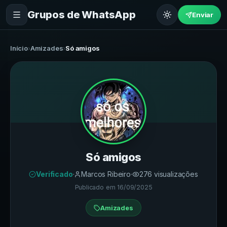
Grupos de WhatsApp
Enviar
Início
›
Amizades
›
Só amigos
Só amigos
Verificado
·
Marcos Ribeiro
·
276
visualizações
Publicado em
16/09/2025
Amizades