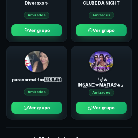
Diversxs ✨
CLUBE DA NIGHT
Amizades
Amizades
Ver grupo
Ver grupo
paranormal fox🇧🇷🇵🇹
『∘̥⸽🔥
INS͢ΑNΞ★MΑ͢FIΑ𖥨ํ🔥』
Amizades
Amizades
Ver grupo
Ver grupo