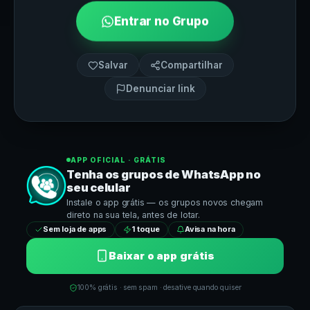
Entrar no Grupo
Salvar
Compartilhar
Denunciar link
APP OFICIAL · GRÁTIS
Tenha os grupos de
WhatsApp
no
seu celular
Instale o app grátis — os grupos novos chegam
direto na sua tela, antes de lotar.
Sem loja de apps
1 toque
Avisa na hora
Baixar o app grátis
100% grátis · sem spam · desative quando quiser