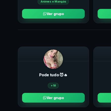
Animes e Mangás
Ver grupo
Pode tudo 😈🔥
+18
Ver grupo