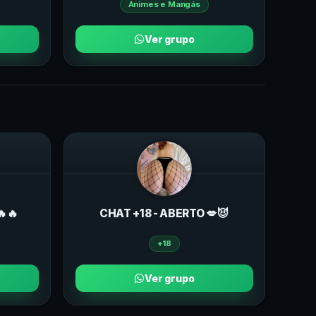
Animes e Mangás
Ver grupo
🔥🔥
CHAT +18 - ABERTO 💋😈
+18
Ver grupo