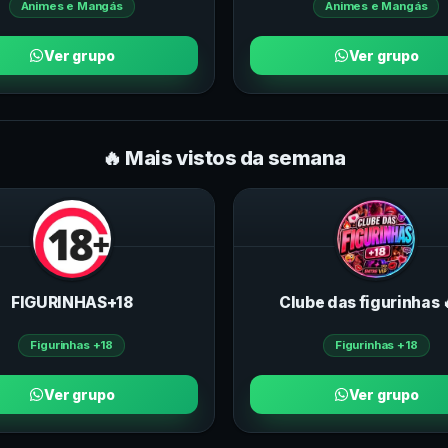
Animes e Mangás
Animes e Mangás
Ver grupo
Ver grupo
🔥 Mais vistos da semana
FIGURINHAS+18
Clube das figurinhas 
Figurinhas +18
Figurinhas +18
Ver grupo
Ver grupo