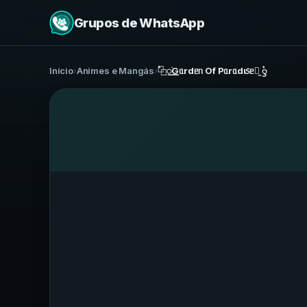
Grupos de WhatsApp
Início
›
Animes e Mangás
›
۫⿻꯭࣪Gᥲrdᥱᥒ Of Pᥲrᥲdι᥉ᥱ🪷̼ ۫ꠥ