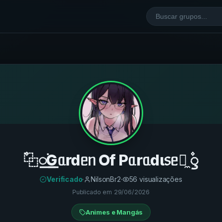
۫⿻꯭࣪Gᥲrdᥱᥒ Of Pᥲrᥲdι᥉ᥱ🪷̼ ۫ꠥ
Verificado
·
NilsonBr2
·
56
visualizações
Publicado em
29/06/2026
Animes e Mangás