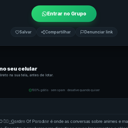
Entrar no Grupo
Salvar
Compartilhar
Denunciar link
no seu celular
eto na sua tela, antes de lotar.
100% grátis · sem spam · desative quando quiser
l? O ۫⿻꯭࣪Gᥲrdᥱᥒ Of Pᥲrᥲdι᥉ᥱ é onde as conversas sobre animes e