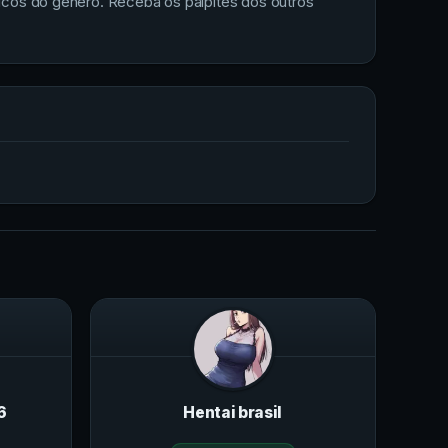
sicos do gênero. Receba os palpites dos outros
6
Hentai brasil