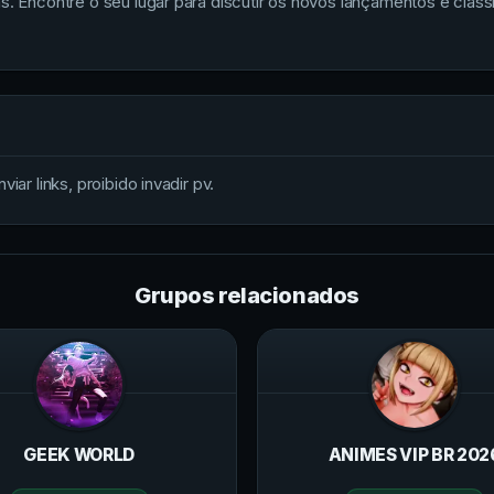
as. Encontre o seu lugar para discutir os novos lançamentos e clás
iar links, proibido invadir pv.
Grupos relacionados
GEEK WORLD
ANIMES VIP BR 202