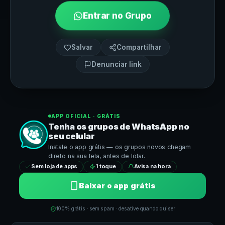
Entrar no Grupo
Salvar
Compartilhar
Denunciar link
APP OFICIAL · GRÁTIS
Tenha os grupos de
WhatsApp
no
seu celular
Instale o app grátis — os grupos novos chegam
direto na sua tela, antes de lotar.
Sem loja de apps
1 toque
Avisa na hora
Baixar o app grátis
100% grátis · sem spam · desative quando quiser