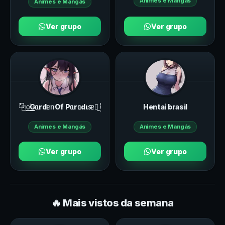
Animes e Mangás
Animes e Mangás
Ver grupo
Ver grupo
۫⿻꯭࣪Gᥲrdᥱᥒ Of Pᥲrᥲdι᥉ᥱ🪷̼ ۫ꠥ
Hentai brasil
Animes e Mangás
Animes e Mangás
Ver grupo
Ver grupo
🔥 Mais vistos da semana