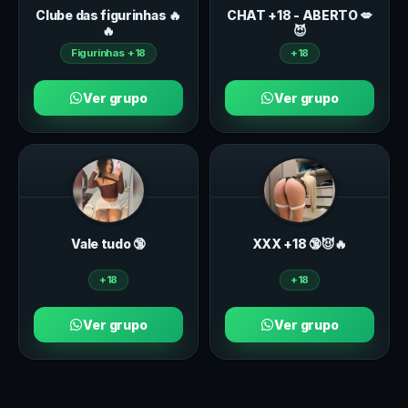
Clube das figurinhas 🔥
CHAT +18 - ABERTO 💋
🔥
😈
Figurinhas +18
+18
Ver grupo
Ver grupo
Vale tudo 🔞
ХXХ +18 🔞😈🔥
+18
+18
Ver grupo
Ver grupo