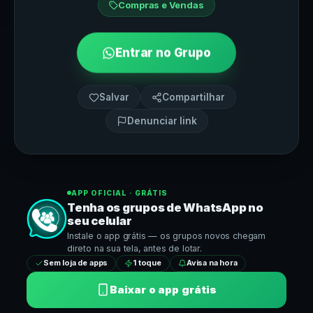
Compras e Vendas
Entrar no Grupo
Salvar
Compartilhar
Denunciar link
APP OFICIAL · GRÁTIS
Tenha os grupos de
WhatsApp
no
seu celular
Instale o app grátis — os grupos novos chegam
direto na sua tela, antes de lotar.
Sem loja de apps
1 toque
Avisa na hora
Baixar o app grátis