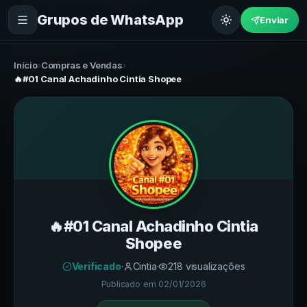
Grupos de WhatsApp
Enviar
Início
›
Compras e Vendas
›
🔥#01 Canal Achadinho Cintia Shopee
🔥#01 Canal Achadinho Cintia
Shopee
Verificado
·
Cintia
·
218
visualizações
Publicado em
02/01/2026