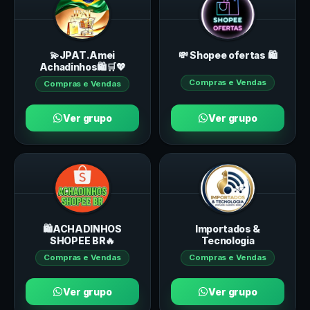
💫JPAT.Amei
💸 Shopee ofertas 🛍️
Achadinhos🛍🛒💖
Compras e Vendas
Compras e Vendas
Ver grupo
Ver grupo
🛍️ACHADINHOS
Importados &
SHOPEE BR🔥
Tecnologia
Compras e Vendas
Compras e Vendas
Ver grupo
Ver grupo