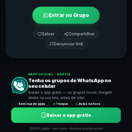
Entrar no Grupo
Salvar
Compartilhar
Denunciar link
APP OFICIAL · GRÁTIS
Tenha os grupos de
WhatsApp
no
seu celular
Instale o app grátis — os grupos novos chegam
direto na sua tela, antes de lotar.
Sem loja de apps
1 toque
Avisa na hora
Baixar o app grátis
100% grátis · sem spam · desative quando quiser