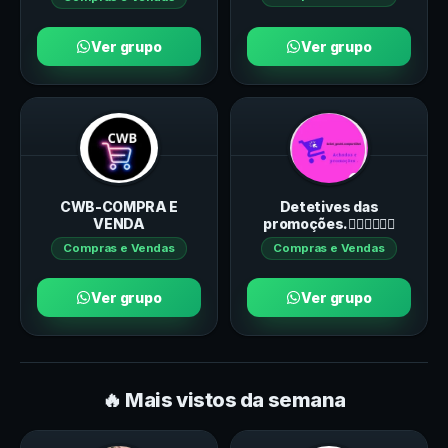
Ver grupo
Ver grupo
CWB-COMPRA E
Detetives das
VENDA
promoções.🕵️‍♀️🕵️‍♂️💸🤑
Compras e Vendas
Compras e Vendas
Ver grupo
Ver grupo
🔥 Mais vistos da semana