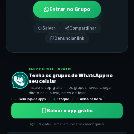
Entrar no Grupo
Salvar
Compartilhar
Denunciar link
APP OFICIAL · GRÁTIS
Tenha os grupos de
WhatsApp
no
seu celular
Instale o app grátis — os grupos novos chegam
direto na sua tela, antes de lotar.
Sem loja de apps
1 toque
Avisa na hora
Baixar o app grátis
100% grátis · sem spam · desative quando quiser