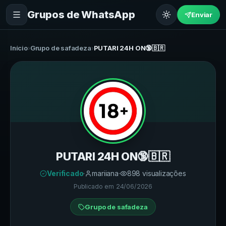
Grupos de WhatsApp
Enviar
Início
›
Grupo de safadeza
›
PUTARI 24H ON🔞🇧🇷
PUTARI 24H ON🔞🇧🇷
Verificado
·
mariiana
·
898
visualizações
Publicado em
24/06/2026
Grupo de safadeza