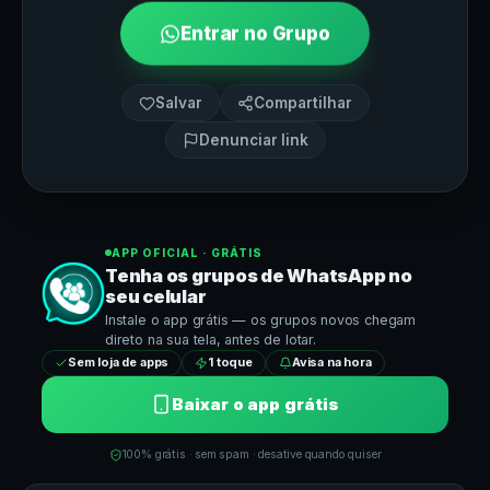
Entrar no Grupo
Salvar
Compartilhar
Denunciar link
APP OFICIAL · GRÁTIS
Tenha os grupos de
WhatsApp
no
seu celular
Instale o app grátis — os grupos novos chegam
direto na sua tela, antes de lotar.
Sem loja de apps
1 toque
Avisa na hora
Baixar o app grátis
100% grátis · sem spam · desative quando quiser