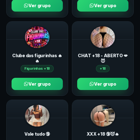
Ver grupo
Ver grupo
Clube das figurinhas 🔥
CHAT +18 - ABERTO 💋
🔥
😈
Figurinhas +18
+18
Ver grupo
Ver grupo
Vale tudo 🔞
ХXХ +18 🔞😈🔥