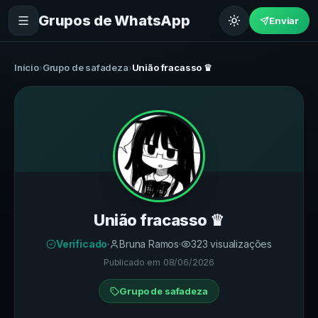
Grupos de WhatsApp
Enviar
Início
›
Grupo de safadeza
›
União fracasso ♛
União fracasso ♛
Verificado
·
Bruna Ramos
·
323
visualizações
Publicado em
08/06/2026
Grupo de safadeza