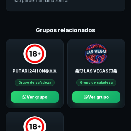
não perder nenhuma zoeira!
Grupos relacionados
PUTARI 24H ON🔞🇧🇷
👻💥 LAS VEGAS 💥👻
Grupo de safadeza
Grupo de safadeza
Ver grupo
Ver grupo