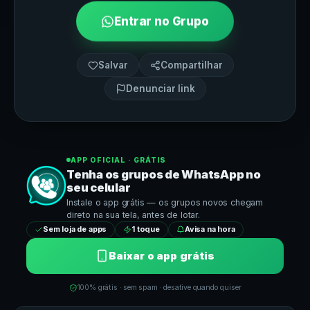
Entrar no Grupo
Salvar
Compartilhar
Denunciar link
APP OFICIAL · GRÁTIS
Tenha os grupos de
WhatsApp
no
seu celular
Instale o app grátis — os grupos novos chegam
direto na sua tela, antes de lotar.
Sem loja de apps
1 toque
Avisa na hora
Baixar o app grátis
100% grátis · sem spam · desative quando quiser