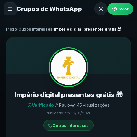
Grupos de WhatsApp
Enviar
Início
›
Outros Interesses
›
Império digital presentes grátis 🎁
Império digital presentes grátis 🎁
Verificado
·
Paulo
·
145
visualizações
Publicado em
18/01/2026
Outros Interesses