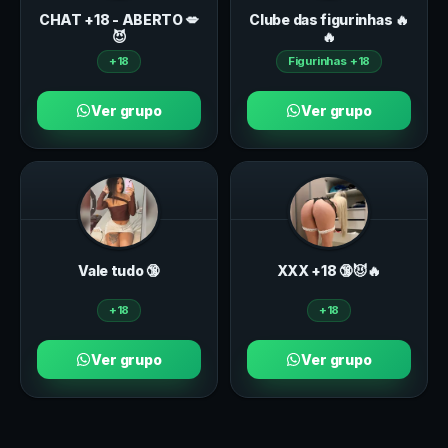
CHAT +18 - ABERTO 💋
Clube das figurinhas 🔥
😈
🔥
+18
Figurinhas +18
Ver grupo
Ver grupo
Vale tudo 🔞
ХXХ +18 🔞😈🔥
+18
+18
Ver grupo
Ver grupo