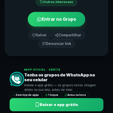
Outros Interesses
Entrar no Grupo
Salvar
Compartilhar
Denunciar link
APP OFICIAL · GRÁTIS
Tenha os grupos de
WhatsApp
no
seu celular
Instale o app grátis — os grupos novos chegam
direto na sua tela, antes de lotar.
Sem loja de apps
1 toque
Avisa na hora
Baixar o app grátis