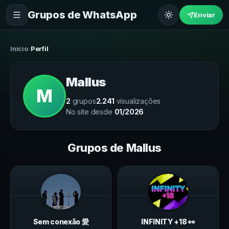
Grupos de WhatsApp
Enviar
Início
›
Perfil
Mallus
M
2
grupos
2.241
visualizações
No site desde
01/2026
Grupos de
Mallus
Sem conexão 愛
INFINITY +18 👀