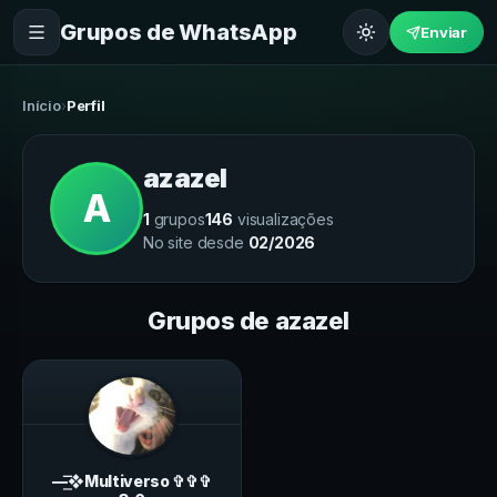
Grupos de WhatsApp
Enviar
Início
›
Perfil
azazel
A
1
grupos
146
visualizações
No site desde
02/2026
Grupos de
azazel
—͟͞͞❖Multiverso ✞✞✞