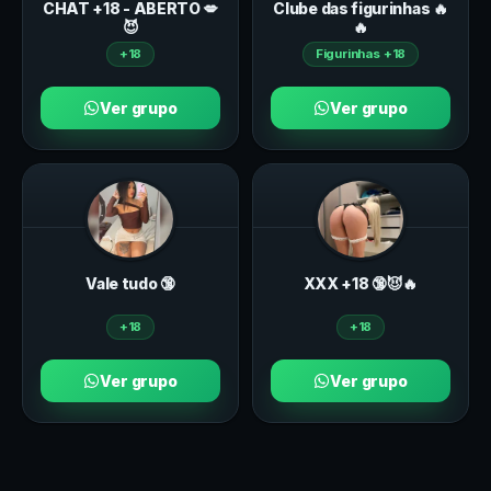
CHAT +18 - ABERTO 💋
Clube das figurinhas 🔥
😈
🔥
+18
Figurinhas +18
Ver grupo
Ver grupo
Vale tudo 🔞
ХXХ +18 🔞😈🔥
+18
+18
Ver grupo
Ver grupo