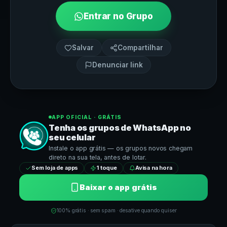
Entrar no Grupo
Salvar
Compartilhar
Denunciar link
APP OFICIAL · GRÁTIS
Tenha os grupos de
WhatsApp
no
seu celular
Instale o app grátis — os grupos novos chegam
direto na sua tela, antes de lotar.
Sem loja de apps
1 toque
Avisa na hora
Baixar o app grátis
100% grátis · sem spam · desative quando quiser