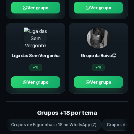
Ver grupo
Ver grupo
Liga das Sem Vergonha
Grupo da Ruiva🥵
+18
+18
Ver grupo
Ver grupo
Grupos +18 por tema
Grupos de
Figurinhas +18
no
WhatsApp
(
7
)
Grupos de
sa