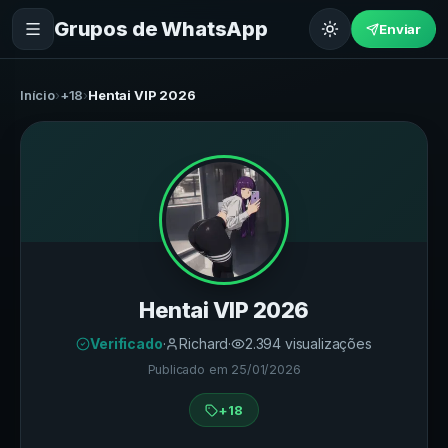
Grupos de WhatsApp
Enviar
Início
›
+18
›
Hentai VIP 2026
Hentai VIP 2026
Verificado
·
Richard
·
2.394
visualizações
Publicado em
25/01/2026
+18