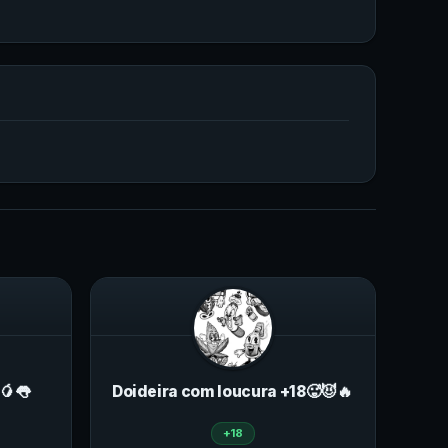
🥭👅
Doideira com loucura +18🥵😈🔥
+18