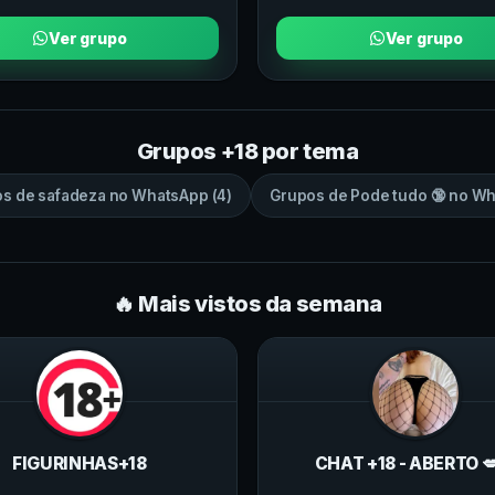
Ver grupo
Ver grupo
Grupos +18 por tema
os de
safadeza
no
WhatsApp
(
4
)
Grupos de
Pode tudo 🔞
no
Wh
🔥 Mais vistos da semana
FIGURINHAS+18
CHAT +18 - ABERTO 