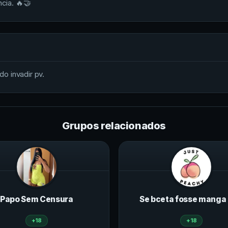
ncia. 🔥🤝
do invadir pv.
Grupos relacionados
Papo Sem Censura
Se bceta fosse manga 
+18
+18