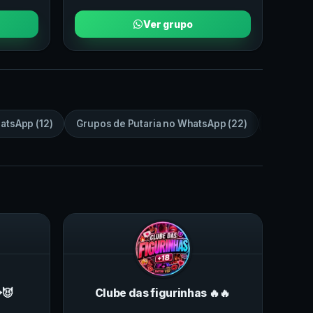
Ver grupo
atsApp
(
12
)
Grupos de
Putaria
no
WhatsApp
(
22
)
Grupos 
😈
Clube das figurinhas 🔥🔥