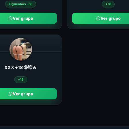
Figurinhas +18
+18
Ver grupo
Ver grupo
ХXХ +18 🔞😈🔥
+18
Ver grupo